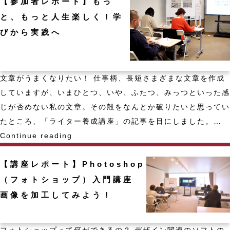
【参加者レポート】もっ
レ
ポ
と、もっと人生楽しく！学
ー
びから実践へ
ト】
女
性
文章がうまくなりたい！ 仕事柄、長短さまざまな文章を作成
限
していますが、いまひとつ、いや、ふたつ、みっつといった感
定
じが否めない私の文章。その殻をなんとか破りたいと思ってい
ボ
たところ、「ライター養成講座」の記事を目にしました。…
ー
【参
Continue reading
ド
加
ゲ
【講座レポート】Photoshop
者
ー
レ
（フォトショップ）入門講座
ム
ポ
画像を加工してみよう！
で
ー
コ
ト】
フォトショップって何ができるの？ デザイン関連のソフトの