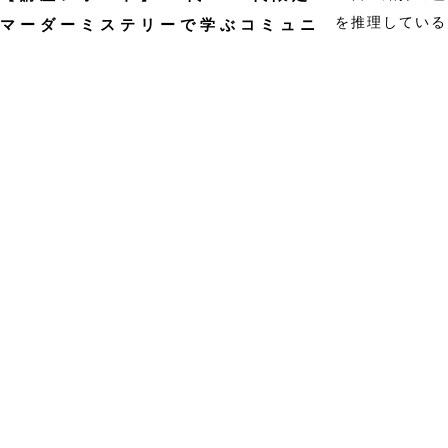
践
マーダーミステリーで学ぶコミュニ
o
へ
ケーション！
p
（フ
記念すべき第1回目の舞台は、ミステリー小説？ 2021年11月
ォ
にプレオープンし、2022年4月にグランドオープンを迎えた
ト
大館学び大学。プレオープン期間中は全12回にわたる講座を
シ
開催し、合わせて100名以上の方が受講してく…
Continue r
ョ
【講
eading
ッ
座
プ）
【参加者レポート】踏み
レ
入
ポ
出した新しい一歩と、こ
門
ー
れからの私
講
ト】
座
2
r
画
0
像
代・
を