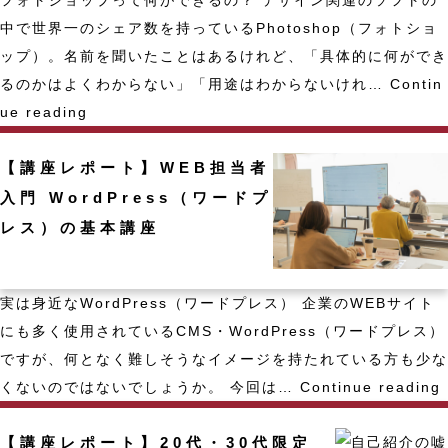
ミ
も
中で世界一のシェア数を持っているPhotoshop（フォトショ
ュ
っ
ップ）。名前を聞いたことはあるけれど、「具体的に何ができ
ニ
と、
るのかはよくわからない」「用途はわからないけれ…
Contin
ケ
も
【講
ue reading
ー
っ
座
シ
と
【講座レポート】WEB担当者
レ
ョ
人
ポ
入門 WordPress（ワードプ
ン！
生
ー
レス）の基本講座
楽
ト】
し
P
く！
実は身近なWordPress（ワードプレス） 企業のWEBサイト
h
学
にも多く使用されているCMS・WordPress（ワードプレス）
o
び
ですが、何となく難しそうなイメージを持たれている方も少な
t
か
くないのではないでしょうか。 今回は…
Continue reading
o
ら
s
実
【講座レポート】20代・30代限定
h