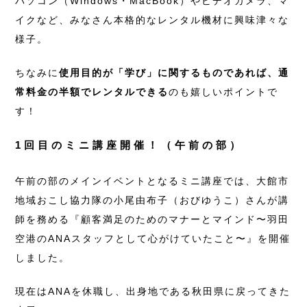
パソコン（Windows・MacBook）やビデオカメラ、マ
イクなど、みなさん本格的なレンタル機材に興味津々な
様子。
ちなみに
使用目的が「学び」に関するものであれば、通
常料金の半額でレンタルできる
のも嬉しいポイントで
す！
1回目のミニ講座開催！（午前の部）
午前の部のメインイベントとなるミニ講座では、大館市
地域おこし協力隊の小尾由布子（おびゆうこ）さんが講
師を務める『顧客満足のためのマナーとマインド〜羽田
空港のANAスタッフとして心がけていたこと〜』を開催
しました。
現在はANAを休職し、出身地である秋田県に戻ってきた