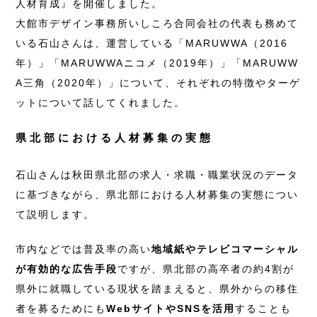
人材育成』を開催しました。
大館市デザイン事務所いしころ合同会社の代表も務めて
いる石山さんは、運営している「MARUWWA（2016
年）」「MARUWWAニコメ（2019年）」「MARUWW
A三角（2020年）」について、それぞれの特徴やターゲ
ットについて話してくれました。
県北部における人材募集の実態
石山さんは秋田県北部の求人・求職・職業状況のデータ
に基づきながら、県北部における人材募集の実態につい
て説明します。
市内などでは普及率の高い
地域紙やテレビコマーシャル
が有効的な広告手段
ですが、県北部の高卒者の約4割が
県外に就職している現状を踏まえると、県外からの移住
者を募るためにも
WebサイトやSNSを活用
することも