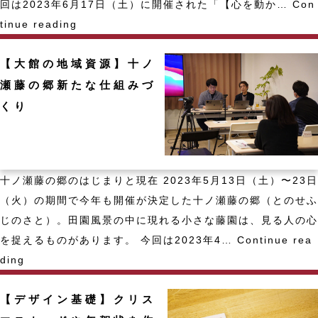
回は2023年6月17日（土）に開催された「【心を動か…
Con
【心
tinue reading
を
【大館の地域資源】十ノ
動
か
瀬藤の郷新たな仕組みづ
す！】
くり
好
印
象
十ノ瀬藤の郷のはじまりと現在 2023年5月13日（土）〜23日
な
（火）の期間で今年も開催が決定した十ノ瀬藤の郷（とのせふ
話
じのさと）。田園風景の中に現れる小さな藤園は、見る人の心
し
を捉えるものがあります。 今回は2023年4…
Continue rea
方・
【大
ding
受
館
け
【デザイン基礎】クリス
の
取