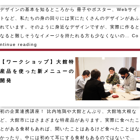
づ
ス
く
デザインの基本を知るところから 冊子やポスター、Webサイ
マ
り
トなど、私たちの身の回りには実にたくさんのデザインがあふ
ス
れています。そのように身近なデザインですが、実際に作ると
カ
なると難しそうなイメージを持たれる方も少なくないの…
Co
ー
【初
ntinue reading
ド
心
や
【ワークショップ】大館特
者
年
向
産品を使った新メニューの
賀
け】
開発
状
は
を
じ
作
め
初の企業連携講座！ 比内地鶏や大館とんぶり、大館地大根な
ろ
て
ど、大館市にはさまざまな特産品があります。実際に食べたこ
う！
の
とがある食材もあれば、聞いたことはあるけど食べたことはな
デ
かったり、中には初めて耳にする食材もあるのではないで…