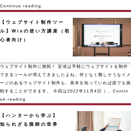
ザ
【ワ
Continue reading
イ
ー
ン
【ウェブサイト制作ツー
ク
知
シ
ル】Wixの使い方講座（初
識
ョ
心者向け）
講
ッ
座
プ】
大
ウェブサイト制作に挑戦！ 近頃は手軽にウェブサイトを制作
館
できるツールが増えてきましたよね。何となく難しそうなイメ
特
ージのあるウェブサイト制作も、基本を知っていれば誰でも挑
産
戦することができます。 今回は2022年11月4日（…
Contin
品
【ウ
ue reading
を
ェ
使
【ハンターから学ぶ】
ブ
っ
サ
知られざる猟師の世界
た