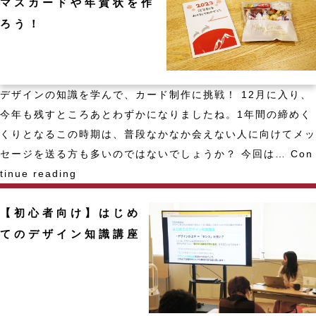
地
マスカードや年賀状を作
り
域
ろう！
方
資
講
源】
座
十
デザインの知識を学んで、カード制作に挑戦！ 12月に入り、
ノ
今年も残すところあとわずかになりましたね。1年間の締めく
瀬
くりとなるこの時期は、普段なかなか会えない人に向けてメッ
藤
セージを送る方も多いのではないでしょうか？ 今回は…
Con
の
【デ
tinue reading
郷
ザ
新
【初心者向け】はじめ
イ
た
ン
てのデザイン知識講座
な
基
仕
礎】
組
ク
み
リ