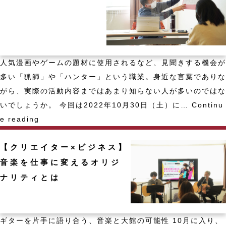
イ
新
ト
メ
制
ニ
作
ュ
ツ
人気漫画やゲームの題材に使用されるなど、見聞きする機会が
ー
ー
多い「猟師」や「ハンター」という職業。身近な言葉でありな
の
ル】
がら、実際の活動内容まではあまり知らない人が多いのではな
開
W
いでしょうか。 今回は2022年10月30日（土）に…
Continu
発
i
【ハ
e reading
x
ン
の
【クリエイター×ビジネス】
タ
使
ー
音楽を仕事に変えるオリジ
い
か
ナリティとは
方
ら
講
学
座
ぶ】
ギターを片手に語り合う、音楽と大館の可能性 10月に入り、