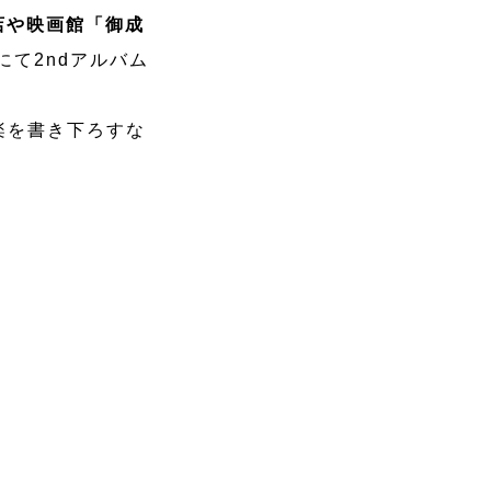
店や映画館「御成
て2ndアルバム
楽を書き下ろすな