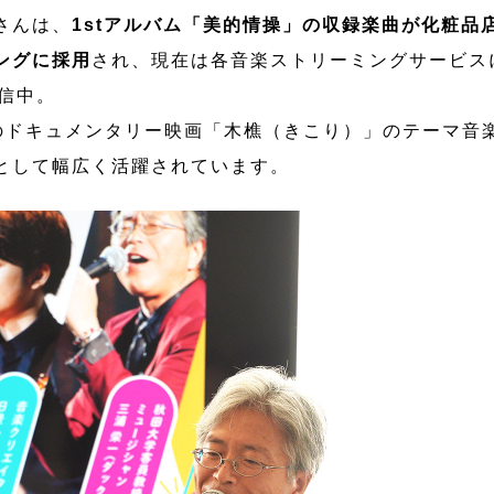
さんは、
1stアルバム「美的情操」の収録楽曲が化粧品
ングに採用
され、現在は各音楽ストリーミングサービスに
配信中。
公開のドキュメンタリー映画「木樵（きこり）」のテーマ音
として幅広く活躍されています。