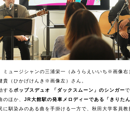
、ミュージシャンの三浦栄一（みうらえいいち※画像右
健貴（ひかげけんき※画像左）さん。
動する
ポップスデュオ 「ダックスムーン」のシンガー
曲のほか、
JR大館駅の発車メロディーである「きりた
民に馴染みのある曲を手掛ける一方で、秋田大学客員教