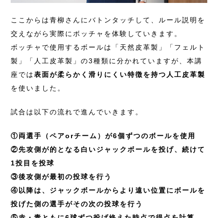
ここからは青柳さんにバトンタッチして、ルール説明を
交えながら実際にボッチャを体験していきます。
ボッチャで使用するボールは「天然皮革製」「フェルト
製」「人工皮革製」の3種類に分かれていますが、本講
座では
表面が柔らかく滑りにくい特徴を持つ人工皮革製
を使いました。
試合は以下の流れで進んでいきます。
①両選手（ペアorチーム）が6個ずつのボールを使用
②先攻側が的となる白いジャックボールを投げ、続けて
1投目を投球
③後攻側が最初の投球を行う
④以降は、ジャックボールからより遠い位置にボールを
投げた側の選手がその次の投球を行う
⑤赤・青ともに6球ずつ投げ終えた時点で得点を計算