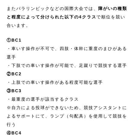
またパラリンピックなどの国際大会では、
障がいの種類
と程度によって分けられた以下の4クラス
で順位を競い
合います。
①BC1
・車いす操作が不可で、四肢・体幹に重度のまひがある
選手
・下肢での車いす操作が可能で、足蹴りで競技する選手
②BC2
・上肢での車いす操作がある程度可能な選手
③BC3
・最重度の選手が該当するクラス
※自力による投球ができないため、競技アシスタントに
よるサポートにて、ランプ（勾配具）を使用して競技を
行う
④BC4