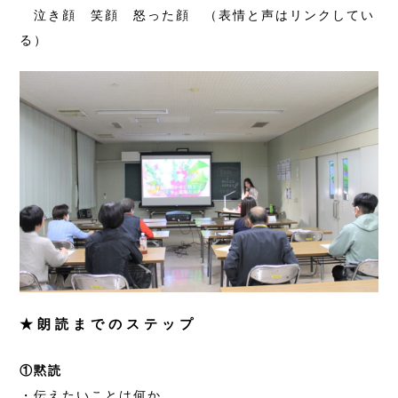
泣き顔 笑顔 怒った顔 （表情と声はリンクしてい
る）
★朗読までのステップ
①黙読
・伝えたいことは何か