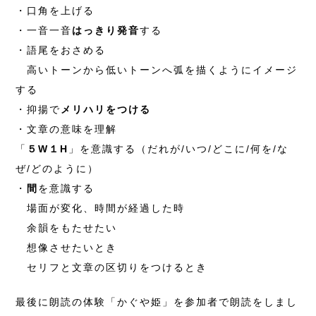
・口角を上げる
・一音一音
はっきり発音
する
・語尾をおさめる
高いトーンから低いトーンへ弧を描くようにイメージ
する
・抑揚で
メリハリをつける
・文章の意味を理解
「
５W１H
」を意識する（だれが/いつ/どこに/何を/な
ぜ/どのように）
・
間
を意識する
場面が変化、時間が経過した時
余韻をもたせたい
想像させたいとき
セリフと文章の区切りをつけるとき
最後に朗読の体験「かぐや姫」を参加者で朗読をしまし