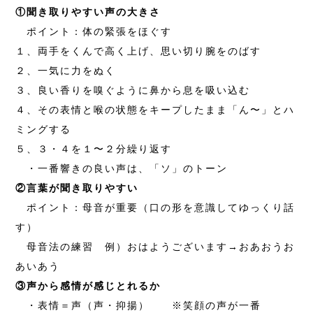
①聞き取りやすい声の大きさ
ポイント：体の緊張をほぐす
１、両手をくんで高く上げ、思い切り腕をのばす
２、一気に力をぬく
３、良い香りを嗅ぐように鼻から息を吸い込む
４、その表情と喉の状態をキープしたまま「ん〜」とハ
ミングする
５、３・４を１〜２分繰り返す
・一番響きの良い声は、「ソ」のトーン
②言葉が聞き取りやすい
ポイント：母音が重要（口の形を意識してゆっくり話
す）
母音法の練習 例）おはようございます→おあおうお
あいあう
③声から感情が感じとれるか
・表情＝声（声・抑揚） ※笑顔の声が一番