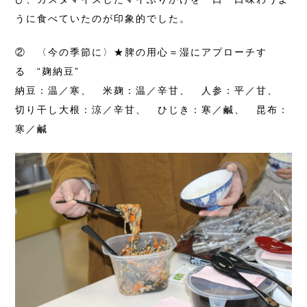
うに食べていたのが印象的でした。
② 〈今の季節に〉★脾の用心＝湿にアプローチす
る “麹納豆”
納豆：温／寒、 米麹：温／辛甘、 人参：平／甘、
切り干し大根：涼／辛甘、 ひじき：寒／鹹、 昆布：
寒／鹹