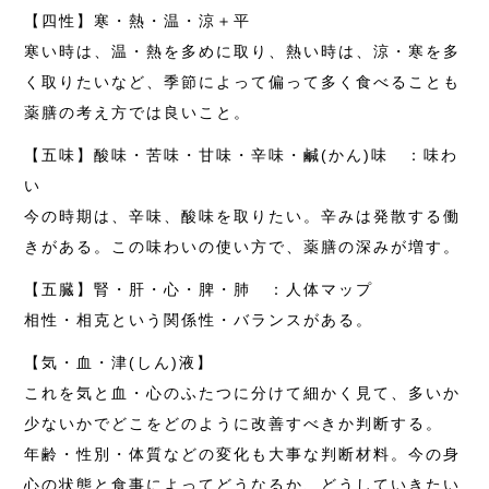
【四性】寒・熱・温・涼＋平
寒い時は、温・熱を多めに取り、熱い時は、涼・寒を多
く取りたいなど、季節によって偏って多く食べることも
薬膳の考え方では良いこと。
【五味】酸味・苦味・甘味・辛味・鹹(かん)味 ：味わ
い
今の時期は、辛味、酸味を取りたい。辛みは発散する働
きがある。この味わいの使い方で、薬膳の深みが増す。
【五臓】腎・肝・心・脾・肺 ：人体マップ
相性・相克という関係性・バランスがある。
【気・血・津(しん)液】
これを気と血・心のふたつに分けて細かく見て、多いか
少ないかでどこをどのように改善すべきか判断する。
年齢・性別・体質などの変化も大事な判断材料。今の身
心の状態と食事によってどうなるか、どうしていきたい