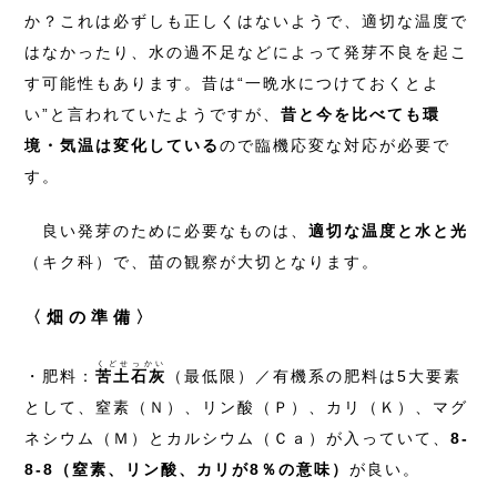
か？これは必ずしも正しくはないようで、適切な温度で
はなかったり、水の過不足などによって発芽不良を起こ
す可能性もあります。昔は“一晩水につけておくとよ
い”と言われていたようですが、
昔と今を比べても環
境・気温は変化している
ので臨機応変な対応が必要で
す。
良い発芽のために必要なものは、
適切な温度と水と光
（キク科）で、苗の観察が大切となります。
〈畑の準備〉
くどせっかい
・肥料：
苦土石灰
（最低限）／有機系の肥料は5大要素
として、窒素（Ｎ）、リン酸（Ｐ）、カリ（Ｋ）、マグ
ネシウム（Ｍ）とカルシウム（Ｃａ）が入っていて、
8-
8-8（窒素、リン酸、カリが8％の意味）
が良い。