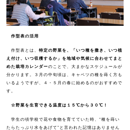
作型表の活用
作型表とは、
特定の野菜を、「いつ種を撒き、いつ植
え付け、いつ収穫するか」を地域や気候に合わせてまと
めた栽培カレンダー
のことで、大まかなスケジュールが
分かります。３月の中旬頃は、キャベツの種を蒔く方も
いるようですが、４・５月の春に始めるのがおすすめで
す。
☆野菜を生育できる温度は１５℃から３０℃！
学生の頃学校で花や食物を育てていた時、“種を蒔い
たらたっぷり水をあげて”と言われた記憶はありません