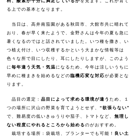
料、酸素が十分に満足しているか
を見ます。これが育て
る上での基本となります。
当日は、高井南茄園がある秋田市、大館市共に晴れて
おり、春が早く来たようで、金野さんは今年の夏も急に
暑くなるのではと話されていました。いつ種を撒き、い
つ植え付け、いつ収穫するかという大まかな情報等は
色々な所で目にしたり、耳にしたりしますが、このよう
に
毎年違う天気・気温
になるため、今年は涼しいうちに
早めに種まきを始めるなどの
臨機応変な対応
が必要とな
ります。
品目の選定：
品目によって求める環境が違う
ため、１
つの場所に沢山の野菜を育てようとせず、
“欲張らない”
で、難易度の低いきゅうりや茄子、トマトなど、
無理し
ない程度にやれるところから始める
のがおすすめ。
栽培する場所：袋栽培、プランターでも可能！
良い土