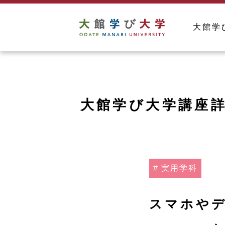
大館学
大館学び大学講座
実用学科
スマホ