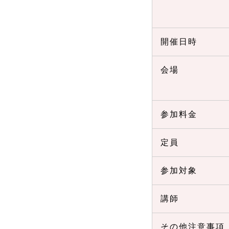
開催日時
会場
参加料金
定員
参加対象
講師
その他注意事項