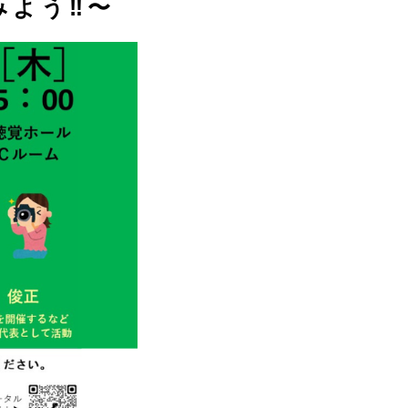
よう‼︎〜