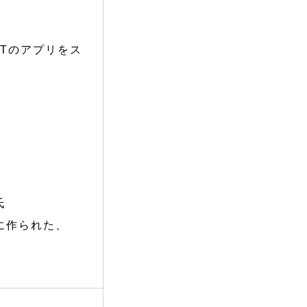
PTのアプリをス
氏
に作られた、