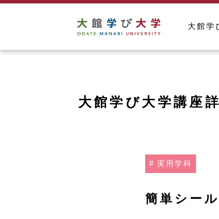
大館学
大館学び大学講座
実用学科
簡単シー