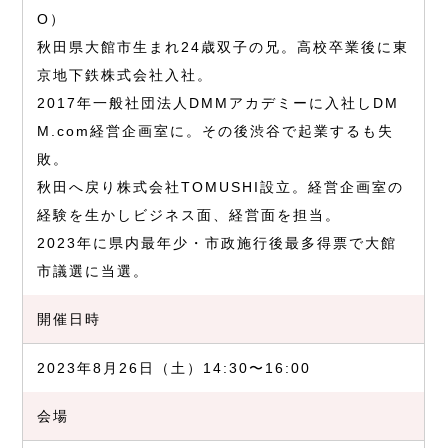
O）
秋⽥県⼤館市⽣まれ24歳双⼦の兄。⾼校卒業後に東
京地下鉄株式会社⼊社。
2017年⼀般社団法⼈DMMアカデミーに⼊社しDM
M.com経営企画室に。その後渋⾕で起業するも失
敗。
秋⽥へ戻り株式会社TOMUSHI設⽴。経営企画室の
経験を⽣かしビジネス⾯、経営⾯を担当。
2023年に県内最年少・市政施⾏後最多得票で⼤館
市議選に当選。
開催日時
2023年8月26日（土）14:30〜16:00
会場