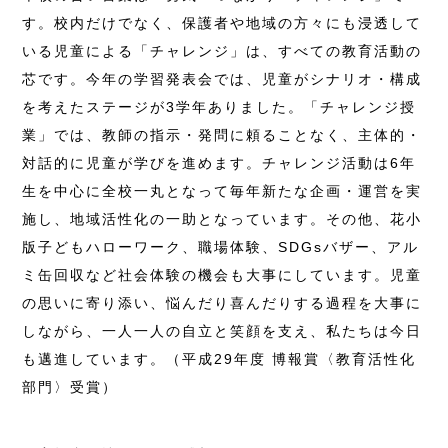
す。校内だけでなく、保護者や地域の方々にも浸透して
いる児童による「チャレンジ」は、すべての教育活動の
芯です。今年の学習発表会では、児童がシナリオ・構成
を考えたステージが3学年ありました。「チャレンジ授
業」では、教師の指示・発問に頼ることなく、主体的・
対話的に児童が学びを進めます。チャレンジ活動は6年
生を中心に全校一丸となって毎年新たな企画・運営を実
施し、地域活性化の一助となっています。その他、花小
版子どもハローワーク、職場体験、SDGsバザー、アル
ミ缶回収など社会体験の機会も大事にしています。児童
の思いに寄り添い、悩んだり喜んだりする過程を大事に
しながら、一人一人の自立と笑顔を支え、私たちは今日
も邁進しています。（平成29年度 博報賞〈教育活性化
部門〉受賞）