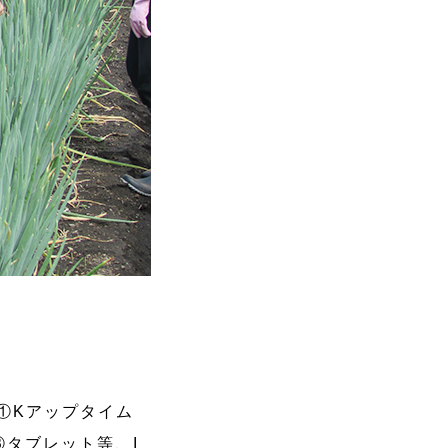
①Kアップタイム
③タブレット等、I