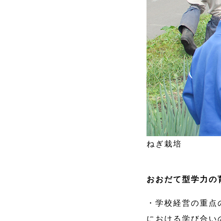
ねぎ栽培
おおだて型学力の
・学校経営の重点
における学び合い