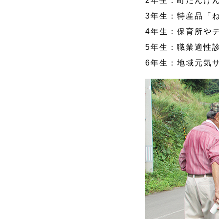
2年生：町たんけ
3年生：特産品「
4年生：保育所や
5年生：職業適性
6年生：地域元気