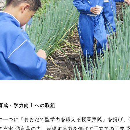
育成・学力向上への取組
の一つに「おおだて型学力を鍛える授業実践」を掲げ、
の充実 ②言葉の力、表現する力を伸ばす手立ての工夫 