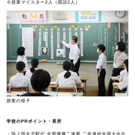
※授業マイスター2人（国語2人）
授業の様子
学校のPRポイント・長所
・陸上部女子駅伝 全県優勝二連覇 二年連続全国大会出