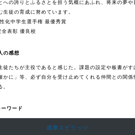
とへの誇りとふるさとを担う気概にあふれ、将来の夢や
む生徒の育成に努めています。
活性化中学生選手権 最優秀賞
安全表彰 優良校
人の感想
生徒たちが主役であると感じた。課題の設定や板書がす
確かに」等、必ず自分を受け止めてくれる仲間との関係
る。
キーワード
成章スピリッツ