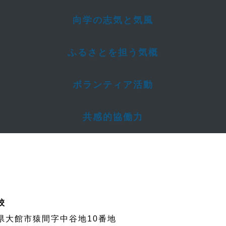
向学の志気と気風
ふるさとを担う気概
ボランティア活動
共感的協働力
校
秋田県大館市猿間字中谷地10番地